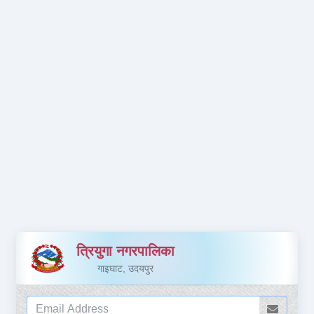
त्रियुगा नगरपालिका
गाइघाट, उदयपुर