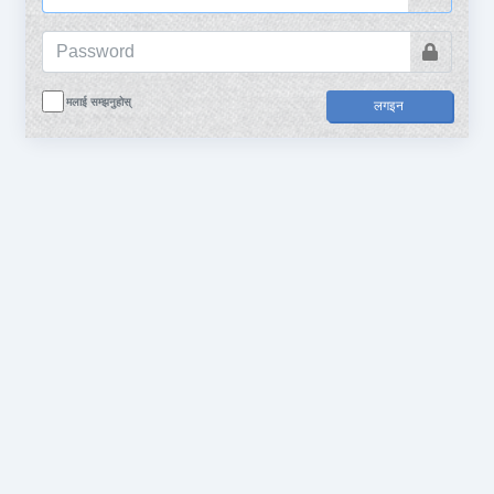
मलाई सम्झनुहोस्
लगइन